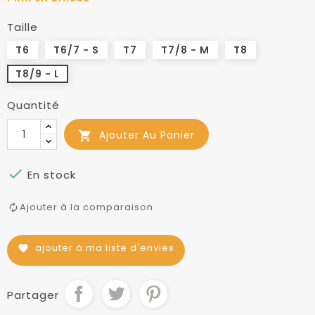
Taille
T6
T6/7 - S
T7
T7/8 - M
T8
T8/9 - L
Quantité
Ajouter Au Panier


En stock
Ajouter à la comparaison
ajouter à ma liste d'envies
favorite
Partager