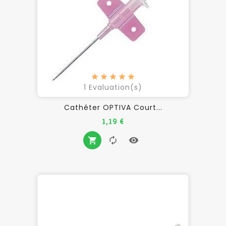
1
Evaluation(s)
Cathéter OPTIVA Court...
Prix
1,19 €