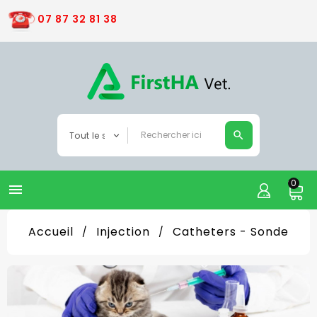
07 87 32 81 38
0

Accueil
Injection
Catheters - Sonde