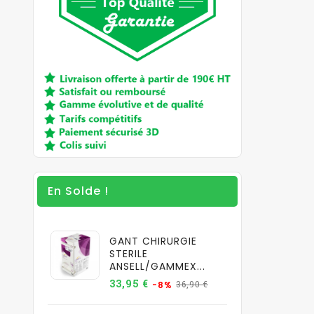
En Solde !
GANT CHIRURGIE
STERILE
ANSELL/GAMMEX...
Prix
Prix
33,95 €
36,90 €
-8%
de
base