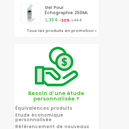
Gel Pour
Échographie 250ML
Prix
Prix
1,33 €
1,90 €
-30%
de
base
Tous les produits en promotion

Besoin d’une étude
personnalisée ?
Équivalences produits
Etude économique
personnalisée
Référencement de nouveaux