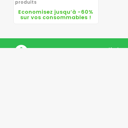
produits
Economisez jusqu’à -60%
sur vos consommables !
Recevez Notre Actualité !
Votre C
Informati
personnell
Retours pr
Command
Avoirs