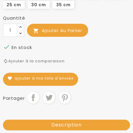
25 cm
30 cm
35 cm
Quantité
Ajouter Au Panier


En stock
Ajouter à la comparaison
ajouter à ma liste d'envies
favorite
Partager
Description