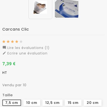
Carcans Clic
Lire les évaluations (1)

Ecrire une évaluation

7,39 €
HT
Vendu par 10
Taille
7,5 cm
10 cm
12,5 cm
15 cm
20 cm