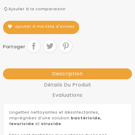
Ajouter à la comparaison
ajouter à ma liste d'envies
favorite
Partager
Description
Détails Du Produit
Evaluations
Lingettes nettoyantes et désinfectantes,
imprégnées d’une solution
bactéricide,
levuricide
et
virucide
.